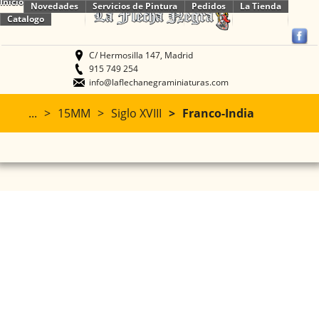
Inicio
Novedades
Servicios de Pintura
Pedidos
La Tienda
Catalogo
C/ Hermosilla 147, Madrid
915 749 254
info@laflechanegraminiaturas.com
...
15MM
Siglo XVIII
Franco-India