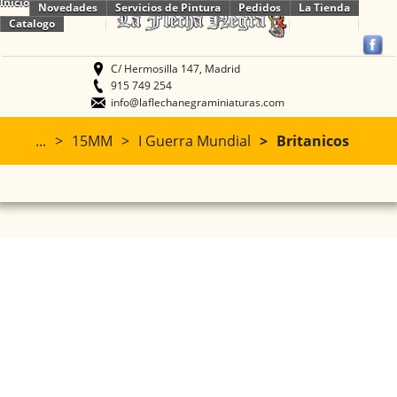
Inicio
Novedades
Servicios de Pintura
Pedidos
La Tienda
Catalogo
C/ Hermosilla 147, Madrid
915 749 254
info@laflechanegraminiaturas.com
...
15MM
I Guerra Mundial
Britanicos