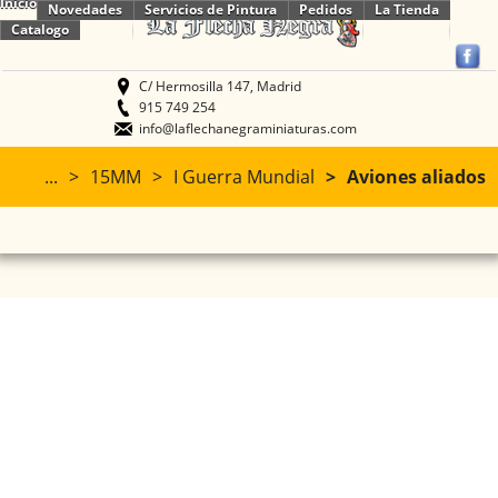
Inicio
Novedades
Servicios de Pintura
Pedidos
La Tienda
Catalogo
C/ Hermosilla 147, Madrid
915 749 254
info@laflechanegraminiaturas.com
...
15MM
I Guerra Mundial
Aviones aliados